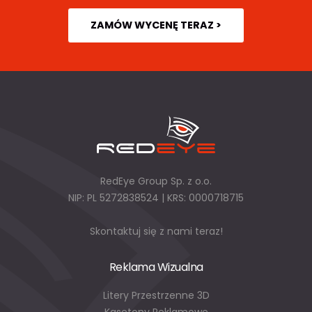
ZAMÓW WYCENĘ TERAZ >
RedEye Group Sp. z o.o.
NIP: PL 5272838524 | KRS: 0000718715
Skontaktuj się z nami teraz!
Reklama Wizualna
Litery Przestrzenne 3D