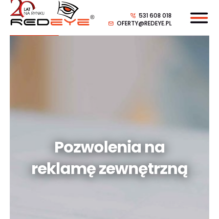
531 608 018
OFERTY@REDEYE.PL
Pozwolenia na
reklamę zewnętrzną