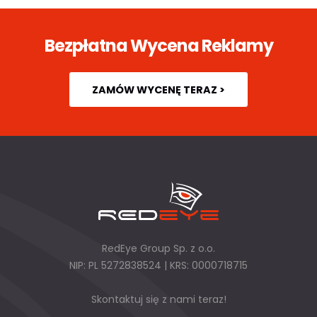
Bezpłatna Wycena Reklamy
ZAMÓW WYCENĘ TERAZ >
RedEye Group Sp. z o.o.
NIP: PL 5272838524 | KRS: 0000718715
Skontaktuj się z nami teraz!