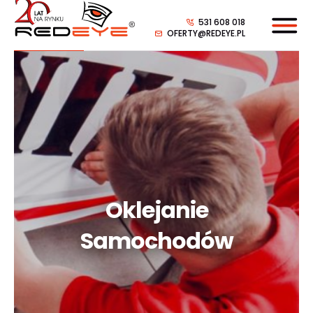
531 608 018
OFERTY@REDEYE.PL
Oklejanie
Samochodów