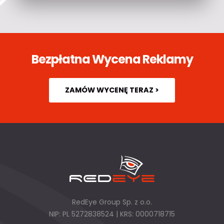
Bezpłatna Wycena Reklamy
ZAMÓW WYCENĘ TERAZ >
RedEye Group Sp. z o.o.
NIP: PL 5272838524 | KRS: 0000718715