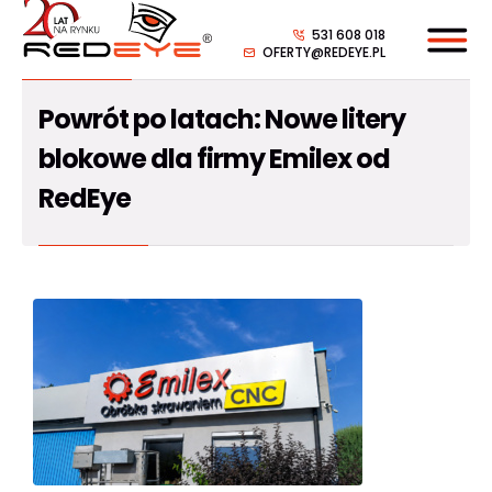
531 608 018
OFERTY@REDEYE.PL
Powrót po latach: Nowe litery
blokowe dla firmy Emilex od
RedEye