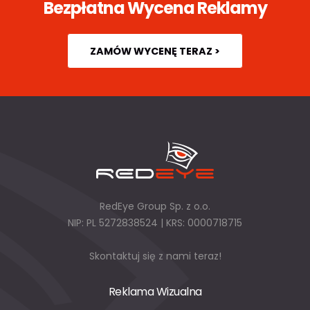
Bezpłatna Wycena Reklamy
ZAMÓW WYCENĘ TERAZ >
RedEye Group Sp. z o.o.
NIP: PL 5272838524 | KRS: 0000718715
Skontaktuj się z nami teraz!
Reklama Wizualna