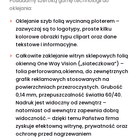
Posiadamy szeroką gamę technologii do
oklejania:
Oklejanie szyb folią wycinaną ploterem –
zazwyczaj są to logotypy, proste kilku
kolorowe obrazki typu clipart oraz dane
tekstowe i informacyjne.
Całkowite zaklejanie witryn sklepowych folią
okienną One Way Vision („siateczkowa”) –
folia perforowana,okienna, do zewnętrznych
grafik reklamowych stosowanych na
powierzchniach przezroczystych. Grubość
0,14 mm, przepuszczalność światła 60/40.
Nadruk jest widoczny od zewnątrz –
natomiast od wewnątrz zapewnia dobrą
widoczność.– dzięki temu Państwa firma
zyskuje efektowną witrynę, prywatność oraz
ochronę przed nagrzewaniem