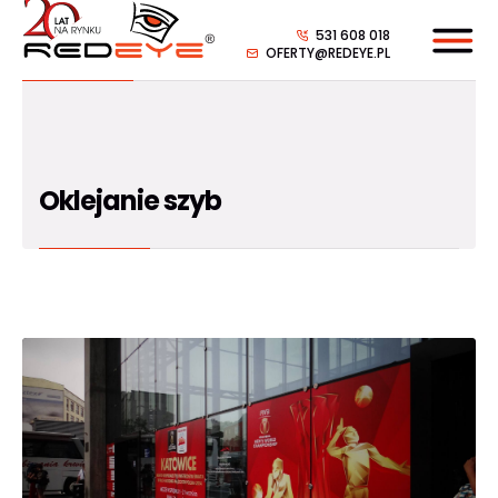
531 608 018
OFERTY@REDEYE.PL
Oklejanie szyb