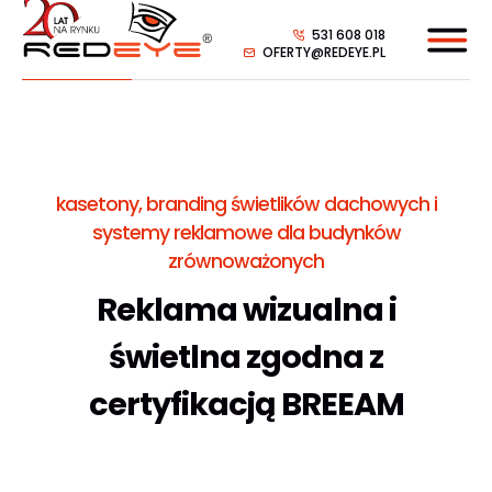
531 608 018
OFERTY@REDEYE.PL
kasetony, branding świetlików dachowych i
systemy reklamowe dla budynków
zrównoważonych
Reklama wizualna i
świetlna zgodna z
certyfikacją BREEAM