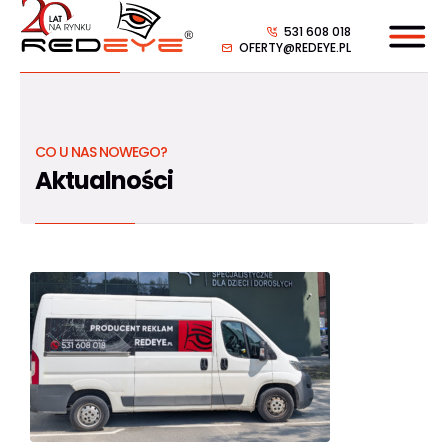
531 608 018
OFERTY@REDEYE.PL
CO U NAS NOWEGO?
Aktualności