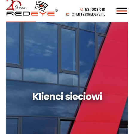
531 608 018
OFERTY@REDEYE.PL
Klienci sieciowi