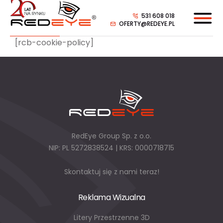
531 608 018
OFERTY@REDEYE.PL
[rcb-cookie-policy]
RedEye Group Sp. z o.o.
NIP: PL 5272838524 | KRS: 0000718715
Skontaktuj się z nami teraz!
Reklama Wizualna
Litery Przestrzenne 3D