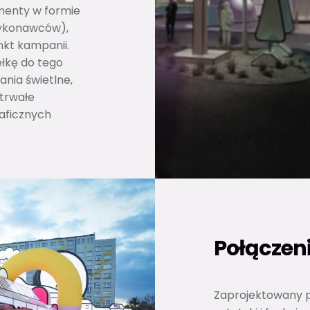
ementy w formie
wykonawców),
nkt kampanii.
ełkę do tego
nia świetlne,
 trwałe
aficznych
Połączeni
Zaprojektowany p