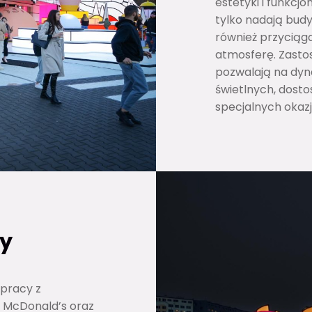
estetyki i funkcj
tylko nadają bud
również przyciąg
atmosferę. Zasto
pozwalają na dyn
świetlnych, dosto
specjalnych okazji
cy
łpracy z
a McDonald’s oraz