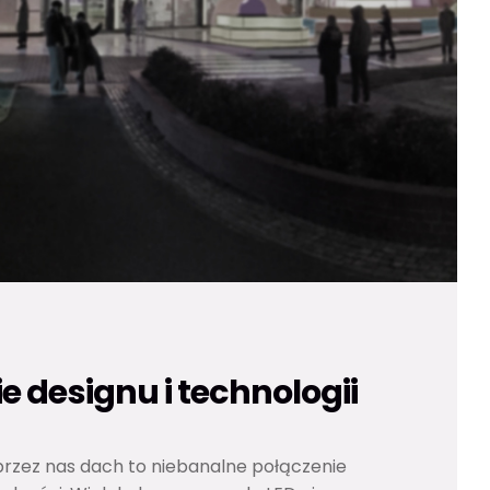
e designu i technologii
rzez nas dach to niebanalne połączenie