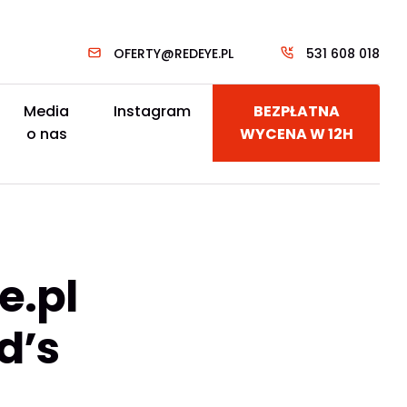
OFERTY@REDEYE.PL
531 608 018
Media
Instagram
BEZPŁATNA
o nas
WYCENA W 12H
e.pl
d’s