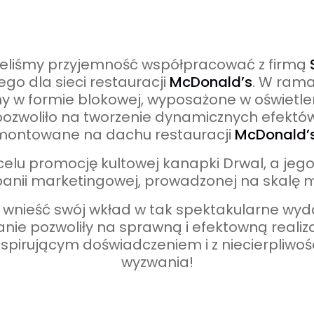
mieliśmy przyjemność współpracować z firmą
o dla sieci restauracji
McDonald’s
. W ram
ny w formie blokowej, wyposażone w oświetle
zwoliło na tworzenie dynamicznych efektów 
ontowane na dachu restauracji
McDonald’
celu promocję kultowej kanapki Drwal, a jego 
anii marketingowej, prowadzonej na skalę
nieść swój wkład w tak spektakularne wydar
ie pozwoliły na sprawną i efektowną realiza
nspirującym doświadczeniem i z niecierpliwo
wyzwania!