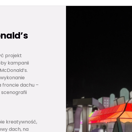
nald’s
ć projekt
eby kampanii
 McDonald’s.
 wykonanie
 froncie dachu –
 scenografii
bie kreatywność,
owy dach, na