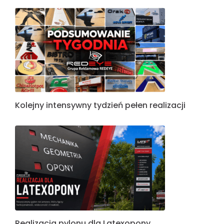
Kolejny intensywny tydzień pełen realizacji
Realizacja pylonu dla Latexopony