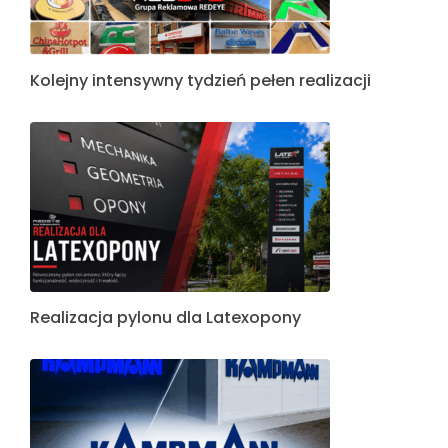
Kolejny intensywny tydzień pełen realizacji
Realizacja pylonu dla Latexopony