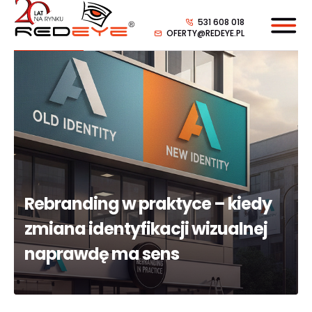
531 608 018
OFERTY@REDEYE.PL
Rebranding w praktyce – kiedy
zmiana identyfikacji wizualnej
naprawdę ma sens