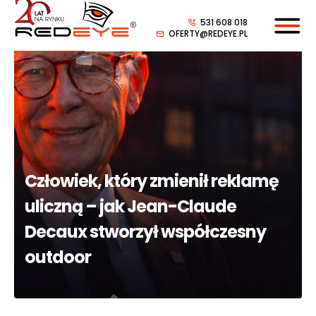
531 608 018
OFERTY@REDEYE.PL
Człowiek, który zmienił reklamę
uliczną – jak Jean-Claude
Decaux stworzył współczesny
outdoor