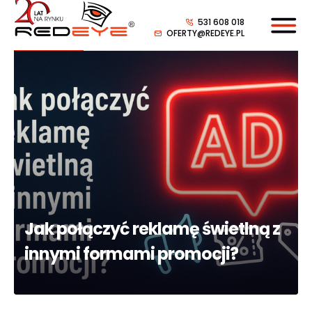
531 608 018
OFERTY@REDEYE.PL
Jak połączyć reklamę świetlną z
innymi formami promocji?