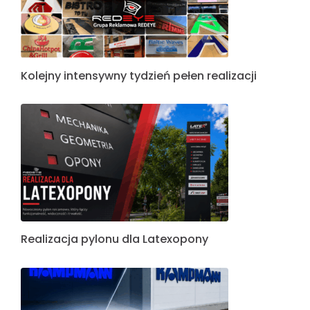
Kolejny intensywny tydzień pełen realizacji
Realizacja pylonu dla Latexopony