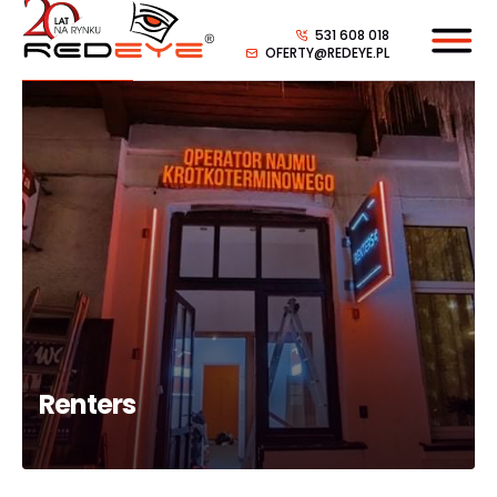
531 608 018
OFERTY@REDEYE.PL
Renters