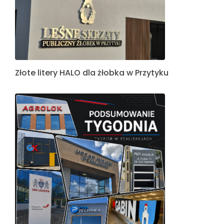
Złote litery HALO dla żłobka w Przytyku