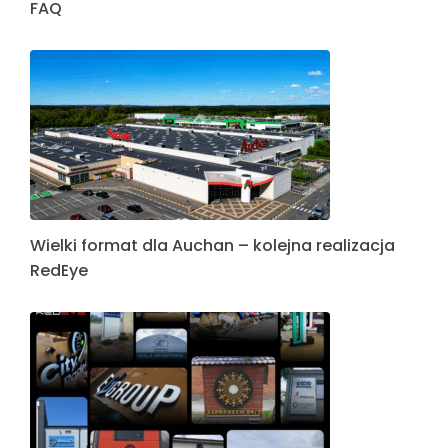
FAQ
Wielki format dla Auchan – kolejna realizacja
RedEye