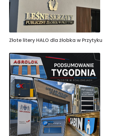
Złote litery HALO dla żłobka w Przytyku