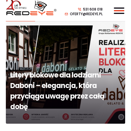
531 608 018
OFERTY@REDEYE.PL
Litery blokowe dla lodziarni
Daboni – elegancja, która
przyciąga uwagę przez całą
dobę