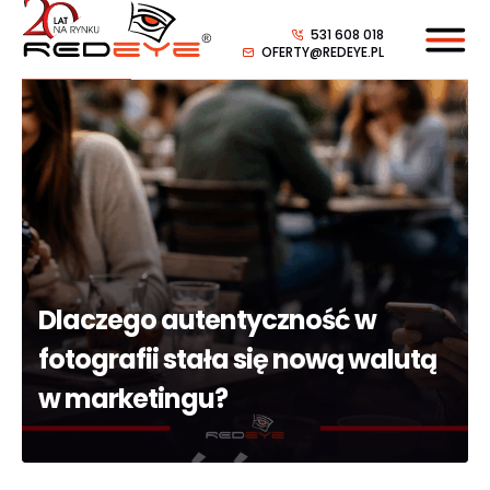
531 608 018
OFERTY@REDEYE.PL
Dlaczego autentyczność w
fotografii stała się nową walutą
w marketingu?