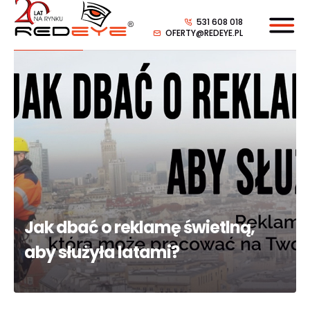
531 608 018
OFERTY@REDEYE.PL
Jak dbać o reklamę świetlną,
aby służyła latami?