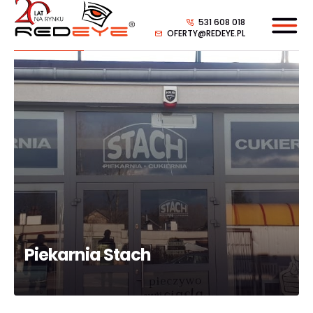
531 608 018
OFERTY@REDEYE.PL
Piekarnia Stach