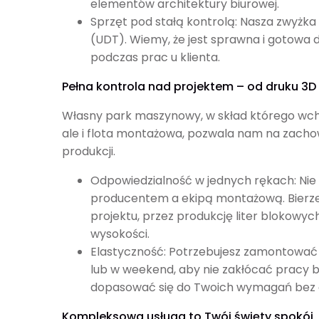
elementów architektury biurowej.
Sprzęt pod stałą kontrolą: Nasza zwyżka
(UDT). Wiemy, że jest sprawna i gotowa do
podczas prac u klienta.
Pełna kontrola nad projektem – od druku 3
Własny park maszynowy, w skład którego wchod
ale i flota montażowa, pozwala nam na zachow
produkcji.
Odpowiedzialność w jednych rękach: Nie
producentem a ekipą montażową. Bierze
projektu, przez produkcję liter blokowyc
wysokości.
Elastyczność: Potrzebujesz zamontować
lub w weekend, aby nie zakłócać pracy 
dopasować się do Twoich wymagań bez og
Kompleksowa usługa to Twój święty spokój