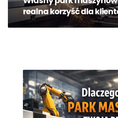
Własny park maszynowy 
realna korzyść dla klien