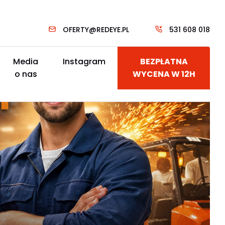
OFERTY@REDEYE.PL
531 608 018
Media
Instagram
BEZPŁATNA
o nas
WYCENA W 12H