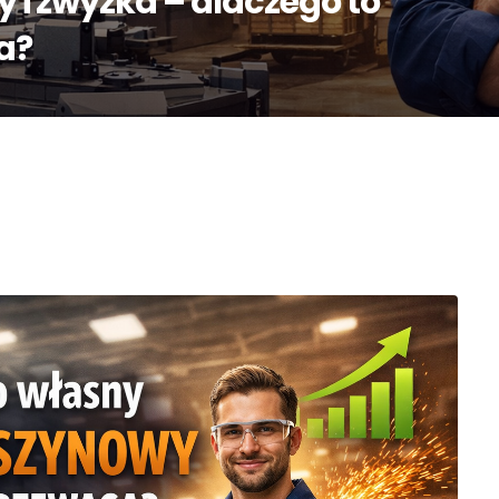
i zwyżka – dlaczego to
ta?