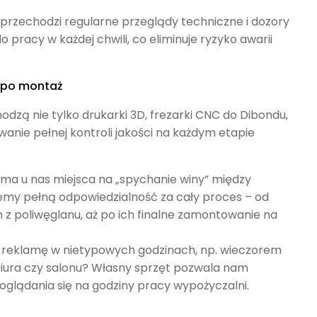
 przechodzi regularne przeglądy techniczne i dozory
 pracy w każdej chwili, co eliminuje ryzyko awarii
D po montaż
zą nie tylko drukarki 3D, frezarki CNC do Dibondu,
anie pełnej kontroli jakości na każdym etapie
 ma u nas miejsca na „spychanie winy” między
my pełną odpowiedzialność za cały proces – od
h z poliwęglanu, aż po ich finalne zamontowanie na
 reklamę w nietypowych godzinach, np. wieczorem
biura czy salonu? Własny sprzęt pozwala nam
lądania się na godziny pracy wypożyczalni.