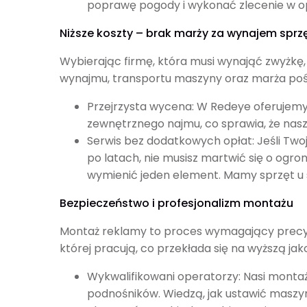
poprawę pogody i wykonać zlecenie w 
Niższe koszty – brak marży za wynajem sprz
Wybierając firmę, która musi wynająć zwyżkę,
wynajmu, transportu maszyny oraz marża pośr
Przejrzysta wycena: W Redeye oferujem
zewnętrznego najmu, co sprawia, że nasza
Serwis bez dodatkowych opłat: Jeśli Tw
po latach, nie musisz martwić się o ogro
wymienić jeden element. Mamy sprzęt u s
Bezpieczeństwo i profesjonalizm montażu
Montaż reklamy to proces wymagający precyzj
której pracują, co przekłada się na wyższą ja
Wykwalifikowani operatorzy: Nasi montaż
podnośników. Wiedzą, jak ustawić maszynę