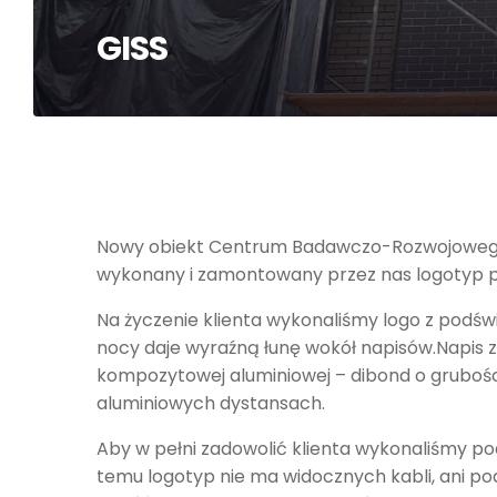
GISS
Nowy obiekt Centrum Badawczo-Rozwojowego GI
wykonany i zamontowany przez nas logotyp p
Na życzenie klienta wykonaliśmy logo z podświ
nocy daje wyraźną łunę wokół napisów.Napis 
kompozytowej aluminiowej – dibond o grubo
aluminiowych dystansach.
Aby w pełni zadowolić klienta wykonaliśmy podł
temu logotyp nie ma widocznych kabli, ani po