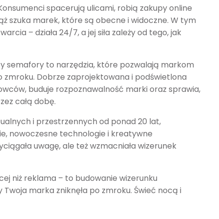
 Konsumenci spacerują ulicami, robią zakupy online
iąż szuka marek, które są obecne i widoczne. W tym
cia – działa 24/7, a jej siła zależy od tego, jak
czy semafory to narzędzia, które pozwalają markom
po zmroku. Dobrze zaprojektowana i podświetlona
owców, buduje rozpoznawalność marki oraz sprawia,
zez całą dobę.
zualnych i przestrzennych od ponad 20 lat,
ie, nowoczesne technologie i kreatywne
rzyciągała uwagę, ale też wzmacniała wizerunek
ęcej niż reklama – to budowanie wizerunku
by Twoja marka zniknęła po zmroku. Świeć nocą i