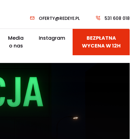
OFERTY@REDEYE.PL
531 608 018
Media
Instagram
BEZPŁATNA
o nas
WYCENA W 12H