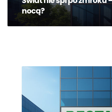
Świat nie śpi po zmroku 
nocą?