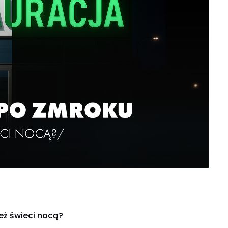
eż świeci nocą?