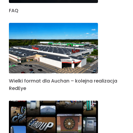
FAQ
Wielki format dla Auchan – kolejna realizacja
RedEye