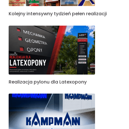
Kolejny intensywny tydzień pełen realizacji
Realizacja pylonu dla Latexopony