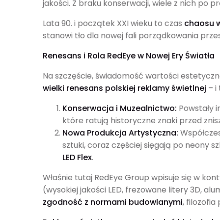
jakości. Z braku konserwacji, wiele z nich po p
Lata 90. i początek XXI wieku to czas
chaosu 
stanowi tło dla nowej fali porządkowania prz
Renesans i Rola RedEye w Nowej Ery Światła
Na szczęście, świadomość wartości estetyczne
wielki renesans polskiej reklamy świetlnej
– i
Konserwacja i Muzealnictwo:
Powstały in
które ratują historyczne znaki przed zni
Nowa Produkcja Artystyczna:
Współczesn
sztuki, coraz częściej sięgają po neony 
LED Flex
.
Właśnie tutaj RedEye Group wpisuje się w kon
(wysokiej jakości LED, frezowane litery 3D, a
zgodność z normami budowlanymi
, filozofi