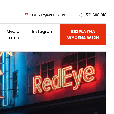
OFERTY@REDEYE.PL
531 608 018
Media
Instagram
BEZPŁATNA
o nas
WYCENA W 12H