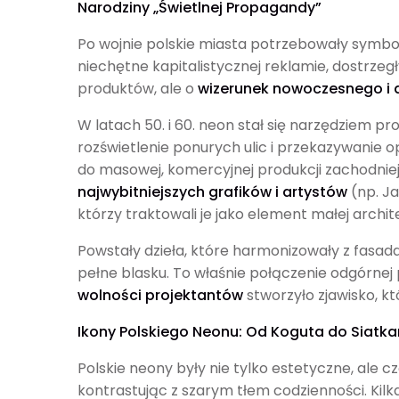
Narodziny „Świetlnej Propagandy”
Po wojnie polskie miasta potrzebowały symbol
niechętne kapitalistycznej reklamie, dostrzeg
produktów, ale o
wizerunek nowoczesnego i 
W latach 50. i 60. neon stał się narzędziem p
rozświetlenie ponurych ulic i przekazywanie 
do masowej, komercyjnej produkcji zachodniej
najwybitniejszych grafików i artystów
(np. J
którzy traktowali je jako element małej archit
Powstały dzieła, które harmonizowały z fasad
pełne blasku. To właśnie połączenie odgórnej 
wolności projektantów
stworzyło zjawisko, k
Ikony Polskiego Neonu: Od Koguta do Siatka
Polskie neony były nie tylko estetyczne, ale c
kontrastując z szarym tłem codzienności. Kilka