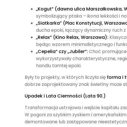
„Kogut” (dawna ulica Marszałkowska, 
symbolizujący ptaka – ikona lekkości i n
„Siatkarka” (Plac Konstytucji, Warszawa
ducha epoki, łączący dynamiczny ruch z 
„Relax” (Kino Relax, Warszawa):
Klasyczn
będąc wzorem minimalistycznego i funkc
„Cepelia” czy „Jubiler”:
Choć promujące 
wykorzystywały charakterystyczne, regi
handlu tamtej epoki.
Były to projekty, w których liczyła się
forma i 
dobrze zaprojektowany znak świetlny może st
Upadek i Lata Ciemności (Lata 90.)
Transformacja ustrojowa i wejście kapitału za
W pogoni za szybkim zyskiem i amerykański
demontowane lub zastępowane nieestetycznym