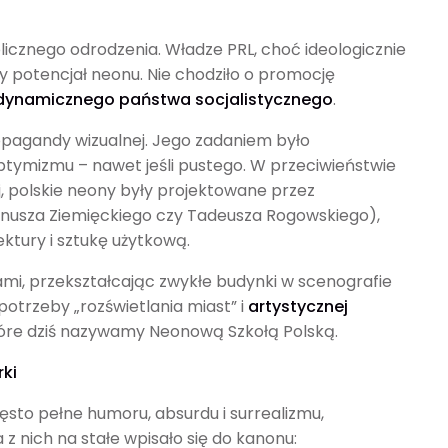
icznego odrodzenia. Władze PRL, choć ideologicznie
ły potencjał neonu. Nie chodziło o promocję
dynamicznego państwa socjalistycznego
.
ropagandy wizualnej. Jego zadaniem było
optymizmu – nawet jeśli pustego. W przeciwieństwie
, polskie neony były projektowane przez
anusza Ziemięckiego czy Tadeusza Rogowskiego),
ektury i sztukę użytkową.
ami, przekształcając zwykłe budynki w scenografie
potrzeby „rozświetlania miast” i
artystycznej
tóre dziś nazywamy Neonową Szkołą Polską.
rki
zęsto pełne humoru, absurdu i surrealizmu,
 z nich na stałe wpisało się do kanonu: