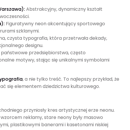
Warszawa):
Abstrakcyjny, dynamiczny kształt
owoczesności.
):
Figuratywny neon akcentujący sportowego
rurami szklanymi.
a, czysta typografia, która przetrwała dekady,
jonalnego designu.
państwowe przedsiębiorstwa, często
onalne motywy, stając się unikalnymi symbolami
typografia
, a nie tylko treść. To najlepszy przykład, że
ać się elementem dziedzictwa kulturowego.
chodniego przyniosły kres artystycznej erze neonu.
m wzorcem reklamy, stare neony były masowo
i, plastikowymi banerami i kasetonami niskiej