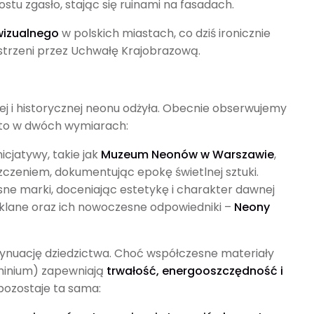
rostu zgasło, stając się ruinami na fasadach.
wizualnego
w polskich miastach, co dziś ironicznie
estrzeni przez Uchwałę Krajobrazową.
j i historycznej neonu odżyła. Obecnie obserwujemy
 to w dwóch wymiarach:
icjatywy, takie jak
Muzeum Neonów w Warszawie
,
szczeniem, dokumentując epokę świetlnej sztuki.
e marki, doceniając estetykę i charakter dawnej
szklane oraz ich nowoczesne odpowiedniki –
Neony
tynuację dziedzictwa. Choć współczesne materiały
luminium) zapewniają
trwałość, energooszczędność i
a pozostaje ta sama: