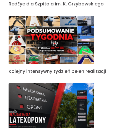
RedEye dla Szpitala im. K. Grzybowskiego
Kolejny intensywny tydzień pełen realizacji