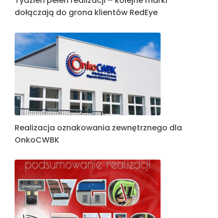
Tydzień pełen realizacji – kolejne marki
dołączają do grona klientów RedEye
Realizacja oznakowania zewnętrznego dla
OnkoCWBK