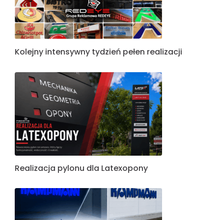
Kolejny intensywny tydzień pełen realizacji
Realizacja pylonu dla Latexopony