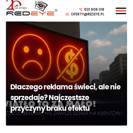
531 608 018
OFERTY@REDEYE.PL
Dlaczego reklama świeci, ale nie
sprzedaje? Najczęstsze
przyczyny braku efektu