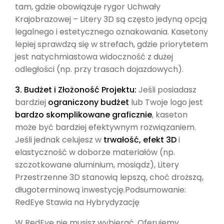
tam, gdzie obowiązuje rygor Uchwały
Krajobrazowej – Litery 3D są często jedyną opcją
legalnego i estetycznego oznakowania. Kasetony
lepiej sprawdzą się w strefach, gdzie priorytetem
jest natychmiastowa widoczność z dużej
odległości (np. przy trasach dojazdowych).
3. Budżet i Złożoność Projektu:
Jeśli posiadasz
bardziej
ograniczony budżet
lub Twoje logo jest
bardzo skomplikowane graficznie
, kaseton
może być bardziej efektywnym rozwiązaniem.
Jeśli jednak celujesz w
trwałość, efekt 3D
i
elastyczność w doborze materiałów (np.
szczotkowane aluminium, mosiądz), Litery
Przestrzenne 3D stanowią lepszą, choć droższą,
długoterminową inwestycję.Podsumowanie:
RedEye Stawia na Hybrydyzację
W RedEye nie musisz wybierać. Oferujemy