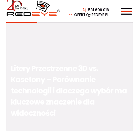
531 608 018
OFERTY@REDEYE.PL
Litery Przestrzenne 3D vs.
Kasetony – Porównanie
technologii i dlaczego wybór ma
kluczowe znaczenie dla
widoczności