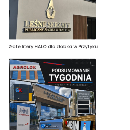
Złote litery HALO dla żłobka w Przytyku