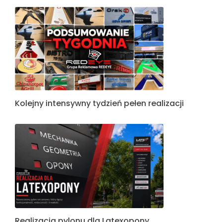
Kolejny intensywny tydzień pełen realizacji
Realizacja pylonu dla Latexopony