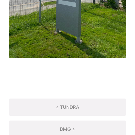
< TUNDRA
BMG >