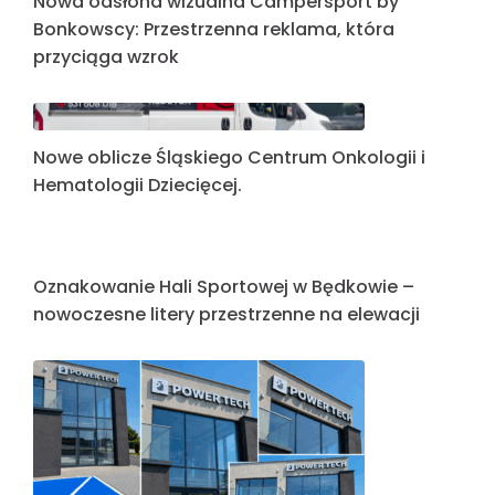
wizerunek firmy? Podsumowanie ostatnich
realizacji REDEYE
Nowa odsłona wizualna Campersport by
Bonkowscy: Przestrzenna reklama, która
przyciąga wzrok
Nowe oblicze Śląskiego Centrum Onkologii i
Hematologii Dziecięcej.