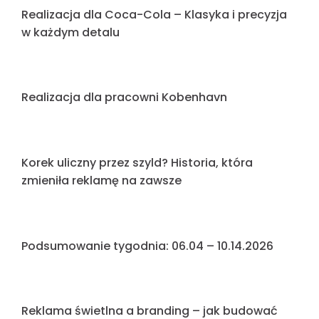
Magia „Day & Night”: Jak czarne logo może
świecić na biało?
Reklama w trudnych warunkach: Jak przetrwać
smog, sól drogową i mróz?
Sezon eventowy w pełni – jak wykorzystać
wzmożony ruch do promocji marki?
Wiosenne światło, które przyciąga klientów –
jak sezonowość wpływa na skuteczność