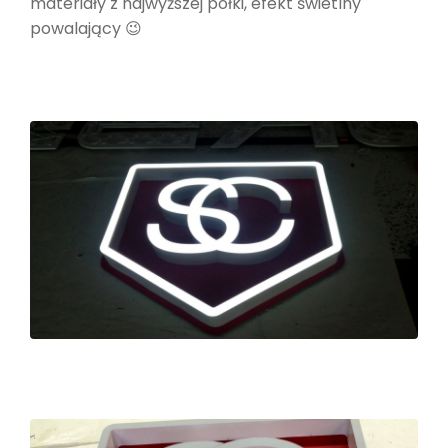
materiały z najwyższej półki, efekt świetlny
powalający 😉