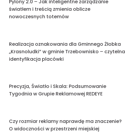
zasługuje na coś więcej niż „zwykły plastik”?
Marka, która sięga chmur: Montaż kasetonów
na wysokości 45 metrów
Podsumowanie Tygodnia
Czas to pieniądz – Dlaczego produkcja „In-
House” skraca drogę do Twojego nowego
szyldu?