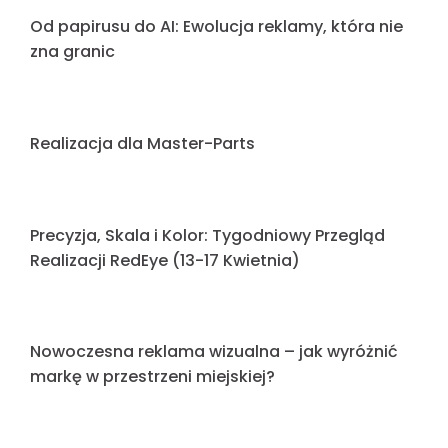
OnkoCWBK
Podsumowanie Tygodnia
Litery Blokowe – realizacja dla ZAHIR KEBAB
Niezastąpiona siła tradycyjnej reklamy
blokowej w budowaniu marki
Jubileuszowy blask na rondzie: 500 lat
Tarnowskich Gór z Redeye