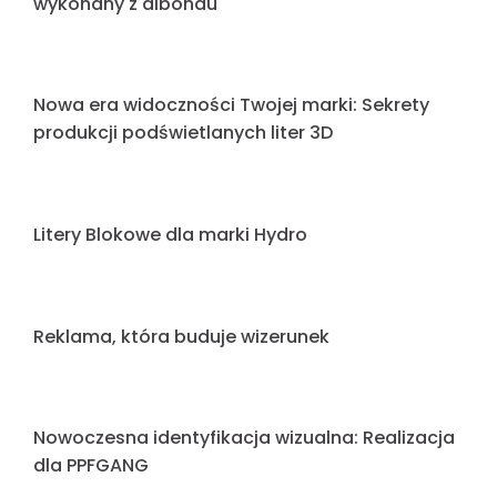
Nowoczesna wizytówka Riser Business Park –
Litery blokowe na konstrukcji
„Drewniany” pylon, który naprawdę jest
wykonany z dibondu