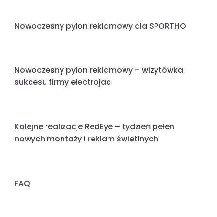
Oznakowania dla firmy ZENEX
Intensywny tydzień w Redeye: Od liter
blokowych po wielkoformatowe pylony
Litery blokowe dla firmy Zenex
KOLEJNA REALIZACJA W PORTFOLIO REDEYE
Światło w służbie zdrowia: Nowa realizacja
RedEye dla Szpitala im. K. Grzybowskiego