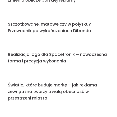
Nowe kolory Dibond w ofercie – Orzech Włoski i
Złoty Dąb
Pylony 2.0 – Jak inteligentne zarządzanie
światłem i treścią zmienia oblicze
nowoczesnych totemów
Realizacja oznakowania dla Gminnego Żłobka
„Krasnoludki” w gminie Trzebownisko – czytelna
identyfikacja placówki