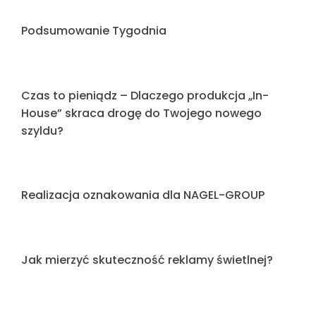
pożegnać starą reklamę?
Światło, które buduje markę – siła trwałej
obecności w przestrzeni miejskiej
Światło, które sprzedaje: Jak powstaje
nowoczesny kaseton w ramie?
Czy Twoje kolory działają po zmroku? –
Psychologia barw w reklamie świetlnej
Efektowna identyfikacja wizualna dla Marina