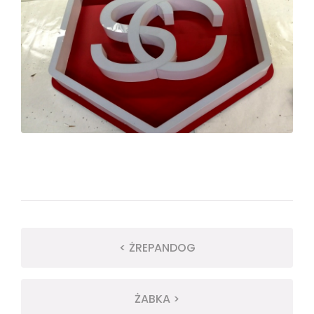
< ŻREPANDOG
ŻABKA >