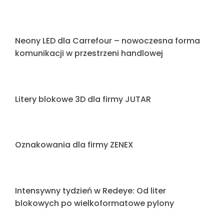
Nowoczesna identyfikacja wizualna: Realizacja
dla PPFGANG
Pylon, który prowadzi i buduje profesjonalny
wizerunek firmy