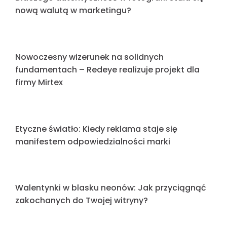
Efekt Powitalny: Dlaczego Twoja recepcja i
oznakowanie wewnętrzne to „cisi sprzedawcy”
Sztuka widoczności: Jak Redeye od 20 lat
zmienia oblicze polskiej reklamy
Szczotkowane, matowe czy w połysku? –
Przewodnik po wykończeniach Dibondu
Realizacja logo dla Spacetronik – nowoczesna
forma i precyzja wykonania