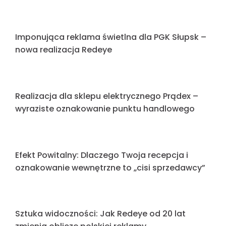
Realizacja oznakowania dla NAGEL-GROUP
Jak mierzyć skuteczność reklamy świetlnej?
Od projektu do efektu WOW – Jak tworzymy
reklamy, które budują Twój prestiż
Podsumowanie Tygodnia: 09-13.03.2026
Kasetony: Elegancja, która przetrwa każdą
pogodę