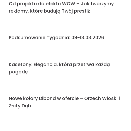
Surf
Podsumowanie tygodnia 23.03–27.03 w RedEye
Szyldy przyszłości – prognoza trendów i
technologii na nadchodzące lata
Profesjonalizm widoczny z daleka – realizacja
dla TDT Zielińscy
Poliwęglan vs. Pleksi – Dlaczego Twoja reklama