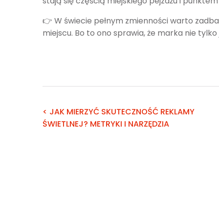
stają się częścią miejskiego pejzażu i punktem 
👉 W świecie pełnym zmienności warto zadbać
miejscu. Bo to ono sprawia, że marka nie tylk
< JAK MIERZYĆ SKUTECZNOŚĆ REKLAMY
ŚWIETLNEJ? METRYKI I NARZĘDZIA