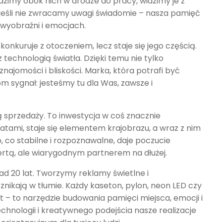
dzimy obok nich w drodze do pracy, widzimy je z
eśli nie zwracamy uwagi świadomie – nasza pamięć
 wyobraźni i emocjach.
nkuruje z otoczeniem, lecz staje się jego częścią.
 technologią światła. Dzięki temu nie tylko
najomości i bliskości. Marka, która potrafi być
om sygnał: jesteśmy tu dla Was, zawsze i
ią sprzedaży. To inwestycja w coś znacznie
atami, staje się elementem krajobrazu, a wraz z nim
, co stabilne i rozpoznawalne, daje poczucie
fertą, ale wiarygodnym partnerem na dłużej.
 20 lat. Tworzymy reklamy świetlne i
 znikają w tłumie. Każdy kaseton, pylon, neon LED czy
kt – to narzędzie budowania pamięci miejsca, emocji i
echnologii i kreatywnego podejścia nasze realizacje