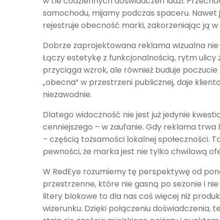
w tle codziennych doświadczeń ludzi. Przecho
samochodu, mijamy podczas spaceru. Nawet j
rejestruje obecność marki, zakorzeniając ją w
Dobrze zaprojektowana reklama wizualna nie ko
Łączy estetykę z funkcjonalnością, rytm ulicy z
przyciąga wzrok, ale również buduje poczucie z
„obecna” w przestrzeni publicznej, daje klient
niezawodnie.
Dlatego widoczność nie jest już jedynie kwest
cenniejszego – w zaufanie. Gdy reklama trwa l
– częścią tożsamości lokalnej społeczności. To
pewności, że marka jest nie tylko chwilową o
W RedEye rozumiemy tę perspektywę od ponad
przestrzenne, które nie gasną po sezonie i nie
litery blokowe to dla nas coś więcej niż produ
wizerunku. Dzięki połączeniu doświadczenia, t