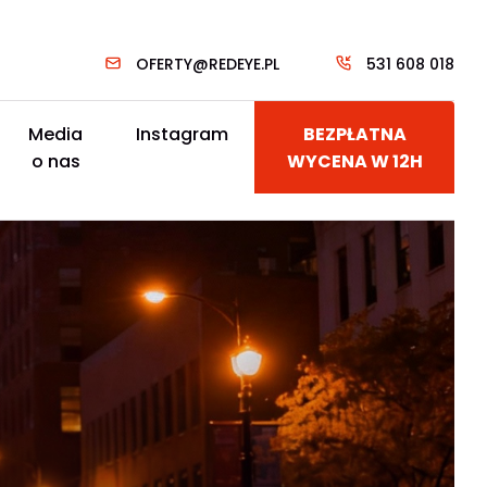
OFERTY@REDEYE.PL
531 608 018
Media
Instagram
BEZPŁATNA
o nas
WYCENA W 12H