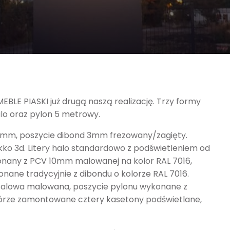
BLE PIASKI już drugą naszą realizację. Trzy formy
alo oraz pylon 5 metrowy.
0mm, poszycie dibond 3mm frezowany/zagięty.
kko 3d. Litery halo standardowo z podświetleniem od
onany z PCV 10mm malowanej na kolor RAL 7016,
konane tradycyjnie z dibondu o kolorze RAL 7016.
talowa malowana, poszycie pylonu wykonane z
rze zamontowane cztery kasetony podświetlane,