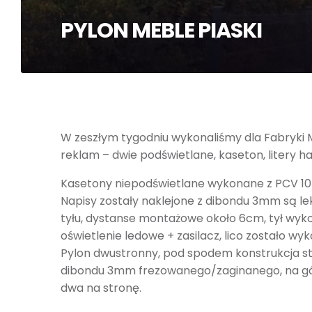
PYLON MEBLE PIASKI
W zeszłym tygodniu wykonaliśmy dla Fabryki ME
reklam – dwie podświetlane, kaseton, litery h
Kasetony niepodświetlane wykonane z PCV 1
Napisy zostały naklejone z dibondu 3mm są le
tyłu, dystanse montażowe około 6cm, tył wyk
oświetlenie ledowe + zasilacz, lico zostało wy
Pylon dwustronny, pod spodem konstrukcja s
dibondu 3mm frezowanego/zaginanego, na gó
dwa na stronę.