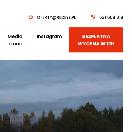
OFERTY@REDEYE.PL
531 608 018
Media
Instagram
BEZPŁATNA
o nas
WYCENA W 12H