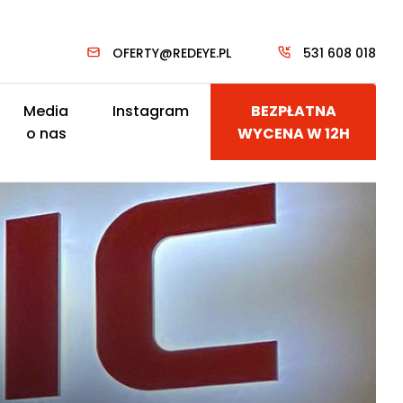
OFERTY@REDEYE.PL
531 608 018
Media
Instagram
BEZPŁATNA
o nas
WYCENA W 12H