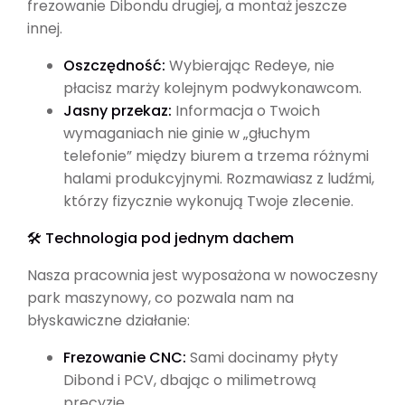
frezowanie Dibondu drugiej, a montaż jeszcze
innej.
Oszczędność:
Wybierając Redeye, nie
płacisz marży kolejnym podwykonawcom.
Jasny przekaz:
Informacja o Twoich
wymaganiach nie ginie w „głuchym
telefonie” między biurem a trzema różnymi
halami produkcyjnymi. Rozmawiasz z ludźmi,
którzy fizycznie wykonują Twoje zlecenie.
🛠️ Technologia pod jednym dachem
Nasza pracownia jest wyposażona w nowoczesny
park maszynowy, co pozwala nam na
błyskawiczne działanie:
Frezowanie CNC:
Sami docinamy płyty
Dibond i PCV, dbając o milimetrową
precyzję.