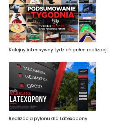
Kolejny intensywny tydzień pełen realizacji
Realizacja pylonu dla Latexopony