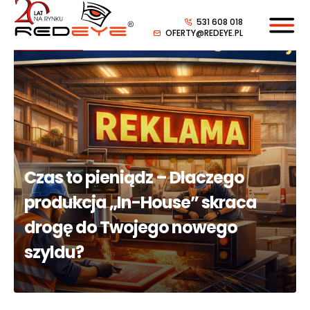
531 608 018
OFERTY@REDEYE.PL
Czas to pieniądz – Dlaczego
produkcja „In-House” skraca
drogę do Twojego nowego
szyldu?