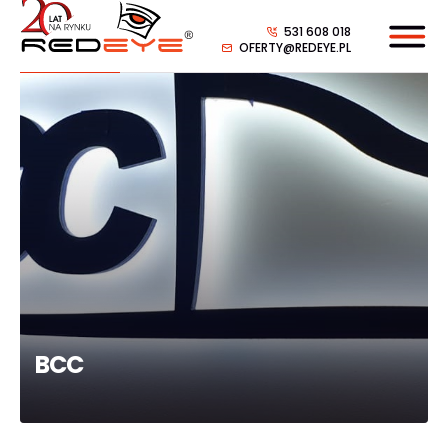
531 608 018
OFERTY@REDEYE.PL
BCC