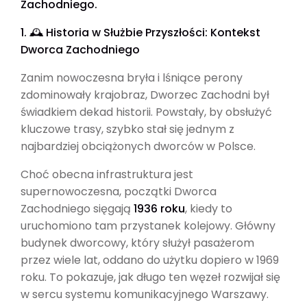
Zachodniego.
1. 🕰️ Historia w Służbie Przyszłości: Kontekst
Dworca Zachodniego
Zanim nowoczesna bryła i lśniące perony
zdominowały krajobraz, Dworzec Zachodni był
świadkiem dekad historii. Powstały, by obsłużyć
kluczowe trasy, szybko stał się jednym z
najbardziej obciążonych dworców w Polsce.
Choć obecna infrastruktura jest
supernowoczesna, początki Dworca
Zachodniego sięgają
1936 roku
, kiedy to
uruchomiono tam przystanek kolejowy. Główny
budynek dworcowy, który służył pasażerom
przez wiele lat, oddano do użytku dopiero w 1969
roku. To pokazuje, jak długo ten węzeł rozwijał się
w sercu systemu komunikacyjnego Warszawy.