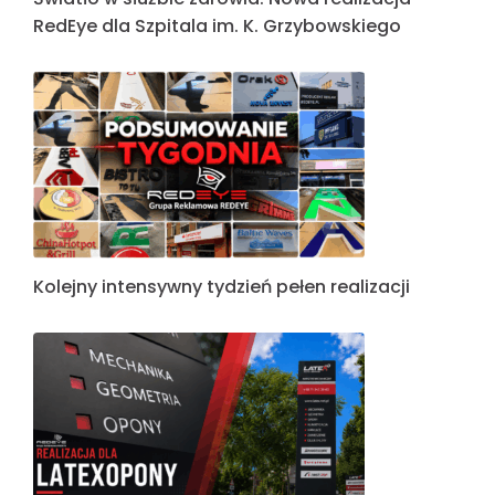
RedEye dla Szpitala im. K. Grzybowskiego
Kolejny intensywny tydzień pełen realizacji