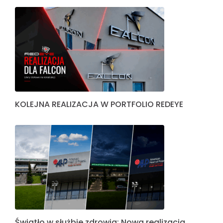
KOLEJNA REALIZACJA W PORTFOLIO REDEYE
Światło w służbie zdrowia: Nowa realizacja