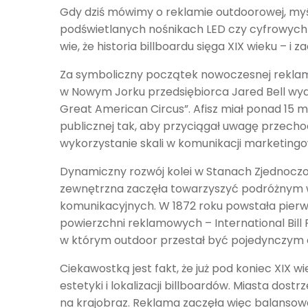
Gdy dziś mówimy o reklamie outdoorowej, my
podświetlanych nośnikach LED czy cyfrowych
wie, że historia billboardu sięga XIX wieku – i z
Za symboliczny początek nowoczesnej reklamy
w Nowym Jorku przedsiębiorca Jared Bell wy
Great American Circus”. Afisz miał ponad 15 m
publicznej tak, aby przyciągał uwagę przecho
wykorzystanie skali w komunikacji marketingo
Dynamiczny rozwój kolei w Stanach Zjednoczon
zewnętrzna zaczęła towarzyszyć podróżnym w
komunikacyjnych. W 1872 roku powstała pierw
powierzchni reklamowych – International Bill
w którym outdoor przestał być pojedynczym 
Ciekawostką jest fakt, że już pod koniec XI
estetyki i lokalizacji billboardów. Miasta dost
na krajobraz. Reklama zaczęła więc balansow