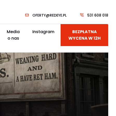
OFERTY@REDEYE.PL
531 608 018
Media
Instagram
BEZPŁATNA
o nas
WYCENA W 12H