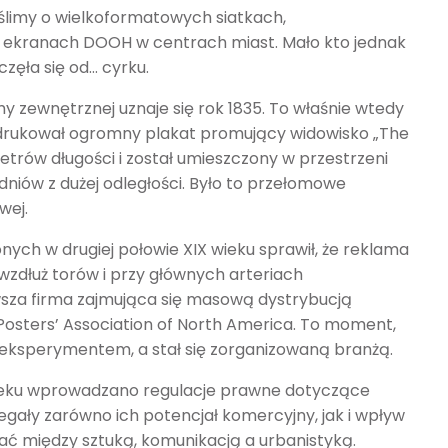
ślimy o wielkoformatowych siatkach,
 ekranach DOOH w centrach miast. Mało kto jednak
aczęła się od… cyrku.
 zewnętrznej uznaje się rok 1835. To właśnie wtedy
drukował ogromny plakat promujący widowisko „The
etrów długości i został umieszczony w przestrzeni
dniów z dużej odległości. Było to przełomowe
wej.
ych w drugiej połowie XIX wieku sprawił, że reklama
zdłuż torów i przy głównych arteriach
sza firma zajmująca się masową dystrybucją
 Posters’ Association of North America. To moment,
eksperymentem, a stał się zorganizowaną branżą.
X wieku wprowadzano regulacje prawne dotyczące
rzegały zarówno ich potencjał komercyjny, jak i wpływ
ać między sztuką, komunikacją a urbanistyką.