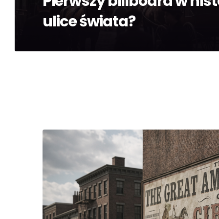
Pierwszy billboard w his
ulice świata?