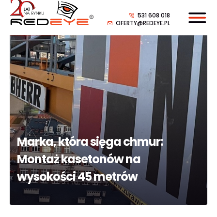
531 608 018
OFERTY@REDEYE.PL
Marka, która sięga chmur:
Montaż kasetonów na
wysokości 45 metrów