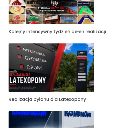
Kolejny intensywny tydzień pełen realizacji
Realizacja pylonu dla Latexopony