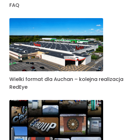
FAQ
Wielki format dla Auchan – kolejna realizacja
RedEye