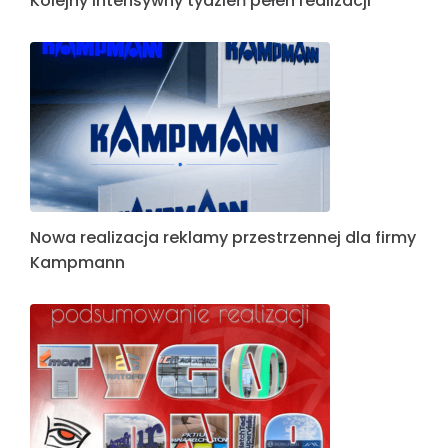
Światło w służbie zdrowia: Nowa realizacja
RedEye dla Szpitala im. K. Grzybowskiego