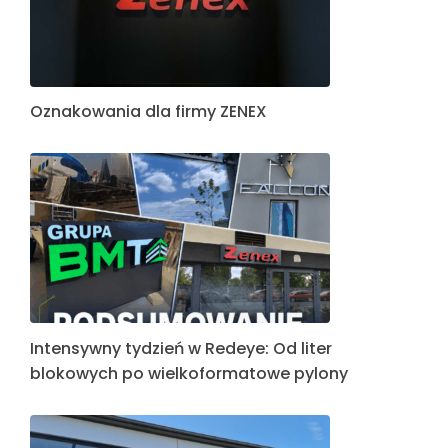
Neony LED dla Carrefour – nowoczesna forma
komunikacji w przestrzeni handlowej
Litery blokowe 3D dla firmy JUTAR