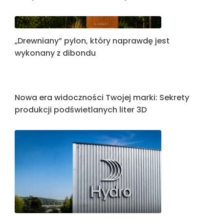
Nowoczesna wizytówka Riser Business Park –
Litery blokowe na konstrukcji
„Drewniany” pylon, który naprawdę jest