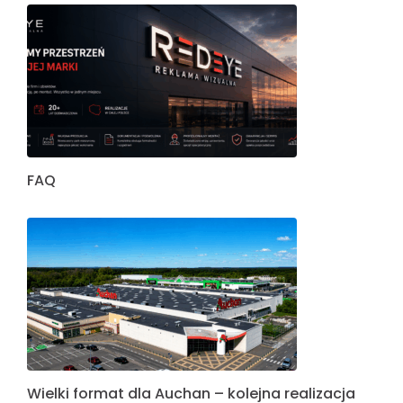
Nowoczesny pylon reklamowy – wizytówka
sukcesu firmy electrojac
Kolejne realizacje RedEye – tydzień pełen