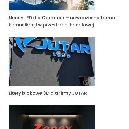
Litery blokowe dla lodziarni Daboni – elegancja,
która przyciąga uwagę przez całą dobę
Podsumowanie Tygodnia Redeye