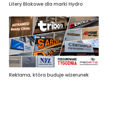
wykonany z dibondu
Nowa era widoczności Twojej marki: Sekrety
produkcji podświetlanych liter 3D