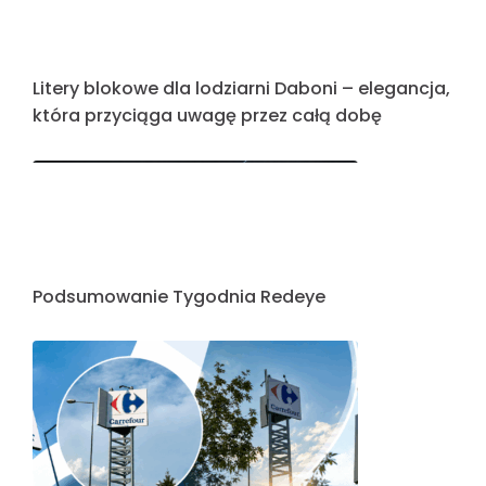
Pylon, który prowadzi i buduje profesjonalny
wizerunek firmy
Nowoczesne oblicze miasta: Redeye Group
odpowiada za nowe litery blokowe dla
Markowa