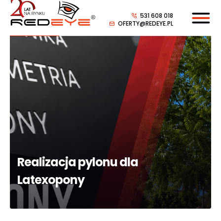
531 608 018
OFERTY@REDEYE.PL
Realizacja pylonu dla
Latexopony