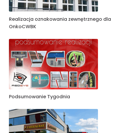
Wielki format dla Auchan – kolejna realizacja
RedEye
Tydzień pełen realizacji – kolejne marki
dołączają do grona klientów RedEye