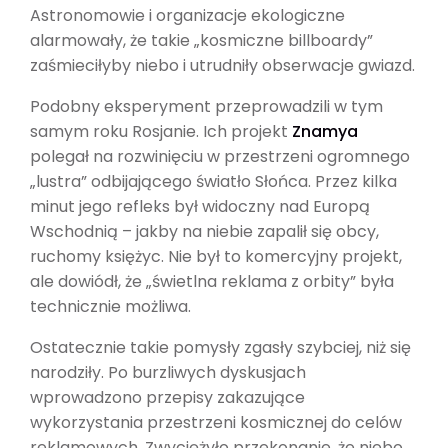
Astronomowie i organizacje ekologiczne
alarmowały, że takie „kosmiczne billboardy”
zaśmieciłyby niebo i utrudniły obserwacje gwiazd.
Podobny eksperyment przeprowadzili w tym
samym roku Rosjanie. Ich projekt
Znamya
polegał na rozwinięciu w przestrzeni ogromnego
„lustra” odbijającego światło Słońca. Przez kilka
minut jego refleks był widoczny nad Europą
Wschodnią – jakby na niebie zapalił się obcy,
ruchomy księżyc. Nie był to komercyjny projekt,
ale dowiódł, że „świetlna reklama z orbity” była
technicznie możliwa.
Ostatecznie takie pomysły zgasły szybciej, niż się
narodziły. Po burzliwych dyskusjach
wprowadzono przepisy zakazujące
wykorzystania przestrzeni kosmicznej do celów
reklamowych. Zwyciężyło przekonanie, że niebo