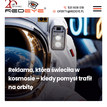
531 608 018
OFERTY@REDEYE.PL
Reklama, która świeciła w
kosmosie – kiedy pomysł trafił
na orbitę