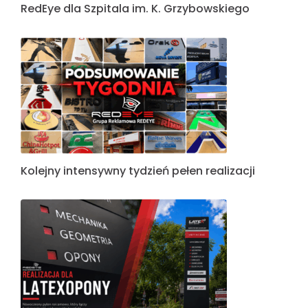
RedEye dla Szpitala im. K. Grzybowskiego
Kolejny intensywny tydzień pełen realizacji