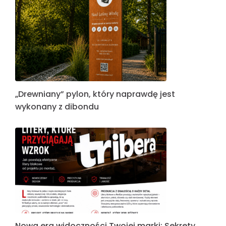
„Drewniany” pylon, który naprawdę jest
wykonany z dibondu
Nowa era widoczności Twojej marki: Sekrety