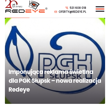
531 608 018
OFERTY@REDEYE.PL
Imponująca reklama świetlna
dla PGK Słupsk – nowa realizacja
Redeye