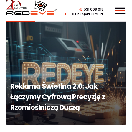
531 608 018
OFERTY@REDEYE.PL
Reklama Świetlna 2.0: Jak
Łączymy Cyfrową Precyzję z
Rzemieślniczą Duszą