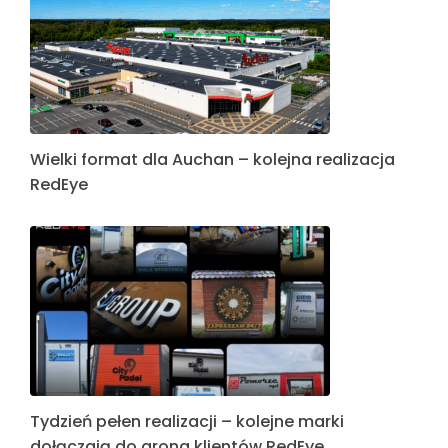
Wielki format dla Auchan – kolejna realizacja
RedEye
Tydzień pełen realizacji – kolejne marki
dołączają do grona klientów RedEye