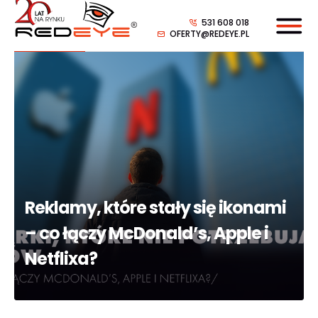
531 608 018
OFERTY@REDEYE.PL
Reklamy, które stały się ikonami
– co łączy McDonald’s, Apple i
Netflixa?