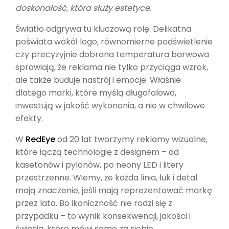
doskonałość, która służy estetyce.
Światło odgrywa tu kluczową rolę. Delikatna
poświata wokół logo, równomierne podświetlenie
czy precyzyjnie dobrana temperatura barwowa
sprawiają, że reklama nie tylko przyciąga wzrok,
ale także buduje nastrój i emocje. Właśnie
dlatego marki, które myślą długofalowo,
inwestują w jakość wykonania, a nie w chwilowe
efekty.
W
RedEye
od 20 lat tworzymy reklamy wizualne,
które łączą technologię z designem – od
kasetonów i pylonów, po neony LED i litery
przestrzenne. Wiemy, że każda linia, łuk i detal
mają znaczenie, jeśli mają reprezentować markę
przez lata. Bo ikoniczność nie rodzi się z
przypadku – to wynik konsekwencji, jakości i
światła, które mówi samo za siebie.