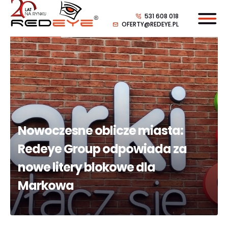
531 608 018
OFERTY@REDEYE.PL
Nowoczesne oblicze miasta:
Redeye Group odpowiada za
nowe litery blokowe dla
Markowa