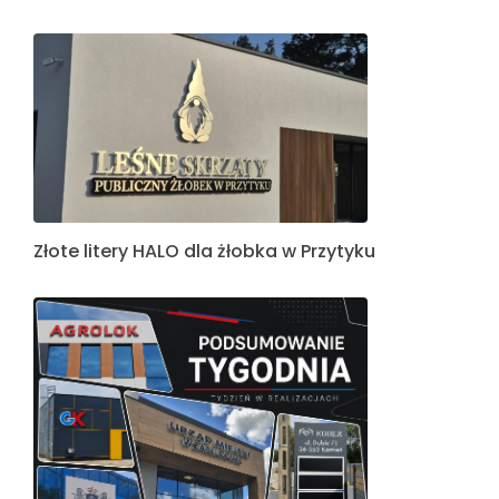
Złote litery HALO dla żłobka w Przytyku